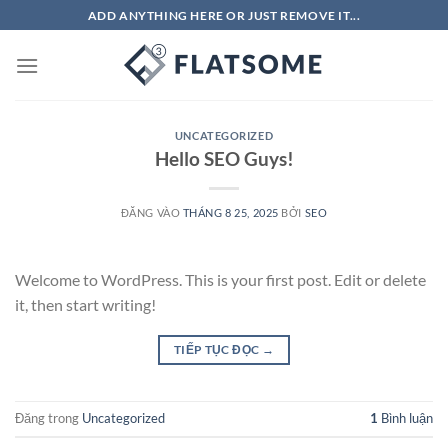
Bỏ
ADD ANYTHING HERE OR JUST REMOVE IT...
qua
nội
dung
UNCATEGORIZED
Hello SEO Guys!
ĐĂNG VÀO
THÁNG 8 25, 2025
BỞI
SEO
Welcome to WordPress. This is your first post. Edit or delete
it, then start writing!
TIẾP TỤC ĐỌC
→
Đăng trong
Uncategorized
1
Bình luận